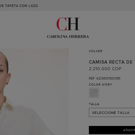
DE TAFETA CON LAZO
VOLVER
02
CAMISA RECTA DE
04
2.210.000 COP
06
REF. 62CM211500185
COLOR
IVORY
08
10 (RECIBIR AVISO )
12 (RECIBIR AVISO )
TALLA
SELECCIONE TALLA
AÑADI