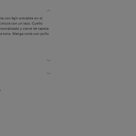
ta con fajín extraíble en el
cintura con un lazo. Cuello
rsonalizado y cierre de tapeta
 a tono. Manga corta con puño
 la falda a conjunto.
 y mide 1,75 m.
D