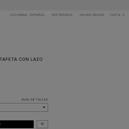
COLOMBIA | ESPAÑOL
MIS PEDIDOS
INICIAR SESIÓN
CESTA: 0
 TAFETA CON LAZO
GUÍA DE TALLAS
R