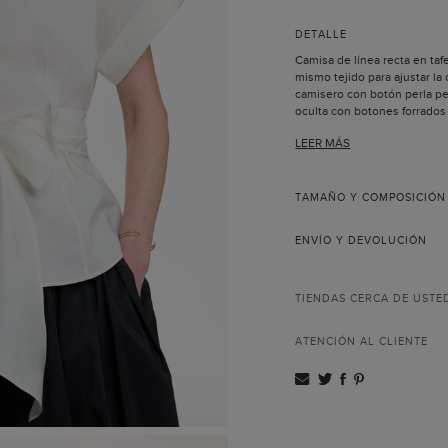
DETALLE
Camisa de línea recta en tafe
mismo tejido para ajustar la 
camisero con botón perla pe
oculta con botones forrados
vuelto. Puede combinarla con
LEER MÁS
La modelo lleva una talla 02
TAMAÑO Y COMPOSICIÓN
ENVÍO Y DEVOLUCIÓN
TIENDAS CERCA DE USTE
ATENCIÓN AL CLIENTE