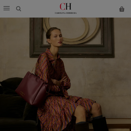
0
Carolina
Herrera