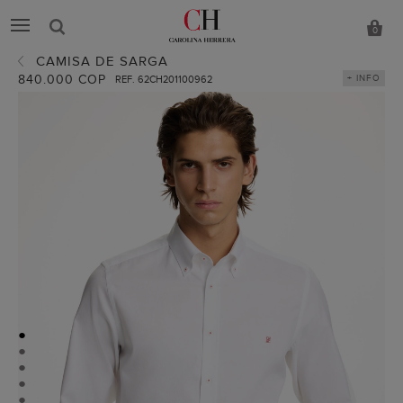
0
CAMISA DE SARGA
840.000 COP
+ INFO
REF. 62CH201100962
●
●
●
●
●