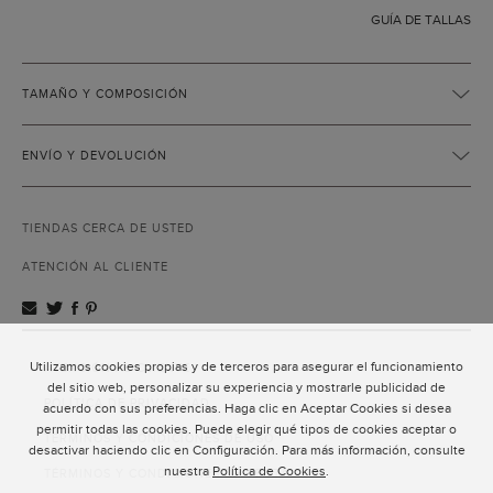
GUÍA DE TALLAS
TAMAÑO Y COMPOSICIÓN
ENVÍO Y DEVOLUCIÓN
TIENDAS CERCA DE USTED
ATENCIÓN AL CLIENTE
Utilizamos cookies propias y de terceros para asegurar el funcionamiento
ATENCIÓN AL CLIENTE
del sitio web, personalizar su experiencia y mostrarle publicidad de
POLÍTICA DE PRIVACIDAD
acuerdo con sus preferencias. Haga clic en Aceptar Cookies si desea
permitir todas las cookies. Puede elegir qué tipos de cookies aceptar o
TÉRMINOS Y CONDICIONES DE USO
desactivar haciendo clic en Configuración. Para más información, consulte
nuestra
Política de Cookies
.
TÉRMINOS Y CONDICIONES DE VENTA