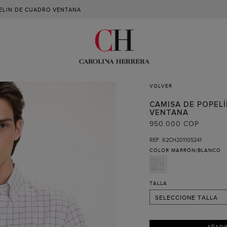
PELIN DE CUADRO VENTANA
VOLVER
CAMISA DE POPEL
15
VENTANA
15 ½
950.000 COP
16
REF. 62CH201105241
COLOR
MARRÓN/BLANCO
16 ½
17
17 ½
TALLA
SELECCIONE TALLA
AÑADI