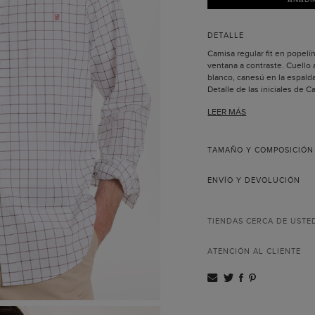
DETALLE
Camisa regular fit en popel
ventana a contraste. Cuello
blanco, canesú en la espal
Detalle de las iniciales de 
el pecho.
LEER MÁS
El modelo lleva la talla 16 y 
TAMAÑO Y COMPOSICIÓN
ENVÍO Y DEVOLUCIÓN
TIENDAS CERCA DE USTE
ATENCIÓN AL CLIENTE