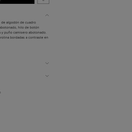
ín de algodón de cuadro
 abotonado, hilo de botón
da y puño camisero abotonado.
Carolina bordadas a contraste en
mide 1,89 m.
D