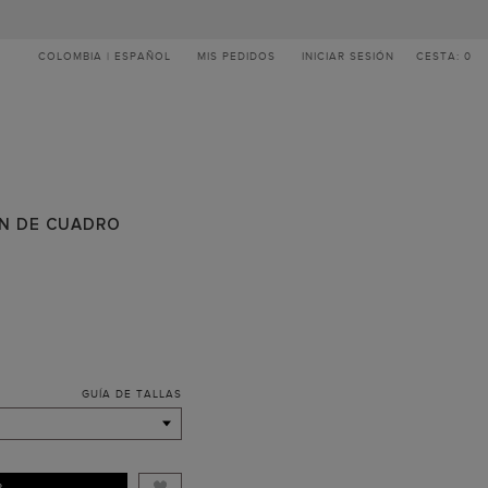
COLOMBIA | ESPAÑOL
MIS PEDIDOS
INICIAR SESIÓN
CESTA: 0
ÍN DE CUADRO
GUÍA DE TALLAS
R