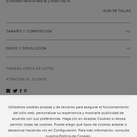
El modelo lleva la talla 16 y mide 1,85 m.
GUÍA DE TALLAS
TAMAÑO Y COMPOSICIÓN
ENVÍO Y DEVOLUCIÓN
TIENDAS CERCA DE USTED
ATENCIÓN AL CLIENTE
Utilizamos cookies propias y de terceros para asegurar el funcionamiento
ATENCIÓN AL CLIENTE
del sitio web, personalizar su experiencia y mostrarle publicidad de
POLÍTICA DE PRIVACIDAD
acuerdo con sus preferencias. Haga clic en Aceptar Cookies si desea
permitir todas las cookies. Puede elegir qué tipos de cookies aceptar o
TÉRMINOS Y CONDICIONES DE USO
desactivar haciendo clic en Configuración. Para más información, consulte
nuestra
Política de Cookies
.
TÉRMINOS Y CONDICIONES DE VENTA