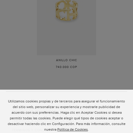
ANILLO CHIC
-
ORO
740.000 COP
Utilizamos cookies propias y de terceros para asegurar el funcionamiento
ATENCIÓN AL CLIENTE
del sitio web, personalizar su experiencia y mostrarle publicidad de
POLÍTICA DE PRIVACIDAD
acuerdo con sus preferencias. Haga clic en Aceptar Cookies si desea
permitir todas las cookies. Puede elegir qué tipos de cookies aceptar o
TÉRMINOS Y CONDICIONES DE USO
desactivar haciendo clic en Configuración. Para más información, consulte
nuestra
Política de Cookies
.
TÉRMINOS Y CONDICIONES DE VENTA