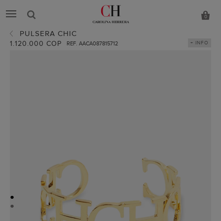
0
PULSERA CHIC
1.120.000 COP
+ INFO
REF. AACA087815712
●
●