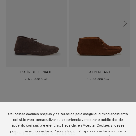
BOTÍN DE SERRAJE
-
BOTÍN DE ANTE
-
MARRÓN
MARRÓN
2.170.000 COP
1.990.000 COP
Utilizamos cookies propias y de terceros para asegurar el funcionamiento
ATENCIÓN AL CLIENTE
del sitio web, personalizar su experiencia y mostrarle publicidad de
POLÍTICA DE PRIVACIDAD
acuerdo con sus preferencias. Haga clic en Aceptar Cookies si desea
permitir todas las cookies. Puede elegir qué tipos de cookies aceptar o
TÉRMINOS Y CONDICIONES DE USO