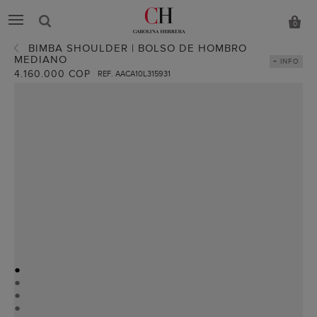
0
BIMBA SHOULDER | BOLSO DE HOMBRO
MEDIANO
+ INFO
4.160.000 COP
REF. AACA10L315931
●
●
●
●