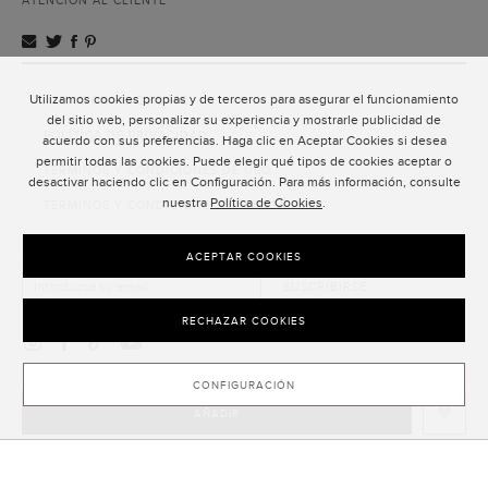
ATENCIÓN AL CLIENTE
Utilizamos cookies propias y de terceros para asegurar el funcionamiento
ATENCIÓN AL CLIENTE
del sitio web, personalizar su experiencia y mostrarle publicidad de
POLÍTICA DE PRIVACIDAD
acuerdo con sus preferencias. Haga clic en Aceptar Cookies si desea
permitir todas las cookies. Puede elegir qué tipos de cookies aceptar o
TÉRMINOS Y CONDICIONES DE USO
desactivar haciendo clic en Configuración. Para más información, consulte
nuestra
Política de Cookies
.
TÉRMINOS Y CONDICIONES DE VENTA
SUSCRIPCIÓN AL NEWSLETTER
ACEPTAR COOKIES
SUSCRIBIRSE
RECHAZAR COOKIES
CONFIGURACIÓN
AÑADIR
CLOSE