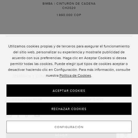
BIMBA | CINTURÓN DE CADENA
CH2020
-
ORO
1.990.000 COP
Utilizamos cookies propias y de terceros para asegurar el funcionamiento
ATENCIÓN AL CLIENTE
del sitio web, personalizar su experiencia y mostrarle publicidad de
POLÍTICA DE PRIVACIDAD
acuerdo con sus preferencias. Haga clic en Aceptar Cookies si desea
permitir todas las cookies. Puede elegir qué tipos de cookies aceptar o
TÉRMINOS Y CONDICIONES DE USO
desactivar haciendo clic en Configuración. Para más información, consulte
nuestra
Política de Cookies
.
TÉRMINOS Y CONDICIONES DE VENTA
SUSCRIPCIÓN AL NEWSLETTER
ACEPTAR COOKIES
SUSCRIBIRSE
RECHAZAR COOKIES
CONFIGURACIÓN
AÑADIR
CLOSE