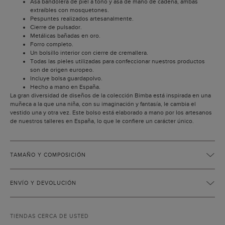
Asa bandolera de piel a tono y asa de mano de cadena, ambas
extraíbles con mosquetones.
Pespuntes realizados artesanalmente.
Cierre de pulsador.
Metálicas bañadas en oro.
Forro completo.
Un bolsillo interior con cierre de cremallera.
Todas las pieles utilizadas para confeccionar nuestros productos
son de origen europeo.
Incluye bolsa guardapolvo.
Hecho a mano en España.
La gran diversidad de diseños de la colección Bimba está inspirada en una
muñeca a la que una niña, con su imaginación y fantasía, le cambia el
vestido una y otra vez. Este bolso está elaborado a mano por los artesanos
de nuestros talleres en España, lo que le confiere un carácter único.
TAMAÑO Y COMPOSICIÓN
ENVÍO Y DEVOLUCIÓN
TIENDAS CERCA DE USTED