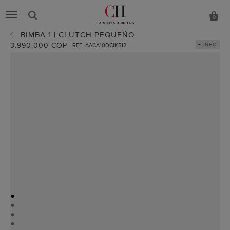
0
BIMBA 1 | CLUTCH PEQUEÑO
3.990.000 COP
+ INFO
REF. AACA10DCIK512
●
●
●
●