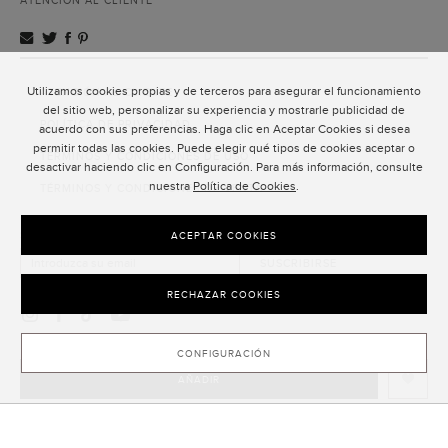
ATENCIÓN AL CLIENTE
Utilizamos cookies propias y de terceros para asegurar el funcionamiento
ATENCIÓN AL CLIENTE
del sitio web, personalizar su experiencia y mostrarle publicidad de
POLÍTICA DE PRIVACIDAD
acuerdo con sus preferencias. Haga clic en Aceptar Cookies si desea
permitir todas las cookies. Puede elegir qué tipos de cookies aceptar o
TÉRMINOS Y CONDICIONES DE USO
desactivar haciendo clic en Configuración. Para más información, consulte
nuestra
Política de Cookies
.
TÉRMINOS Y CONDICIONES DE VENTA
SUSCRIPCIÓN AL NEWSLETTER
ACEPTAR COOKIES
SUSCRIBIRSE
RECHAZAR COOKIES
CONFIGURACIÓN
AÑADIR
CLOSE