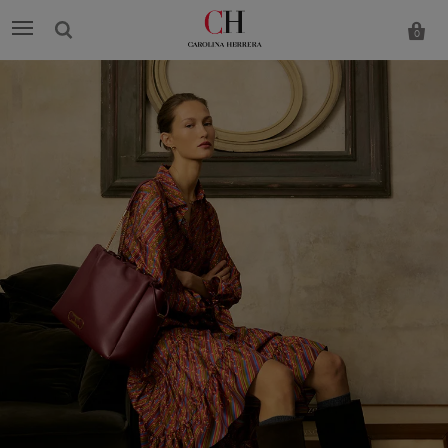
0
Carolina
Herrera