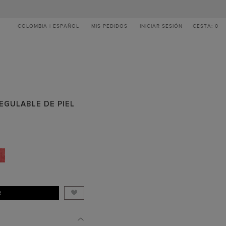
COLOMBIA | ESPAÑOL
MIS PEDIDOS
INICIAR SESIÓN
CESTA: 0
EGULABLE DE PIEL
R