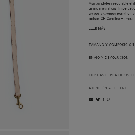
Asa bandolera regulable ela
grano natural casi impercep
ambos extremos permiten ac
bolsos CH Carolina Herrera.
Ancho: 1,4 cm Largo:
LEER MÁS
Pespuntes y lujado r
Metálicas bañadas en
Todas las pieles util
nuestros productos 
TAMAÑO Y COMPOSICIÓN
Hecho a mano en Es
ENVÍO Y DEVOLUCIÓN
TIENDAS CERCA DE USTE
ATENCIÓN AL CLIENTE