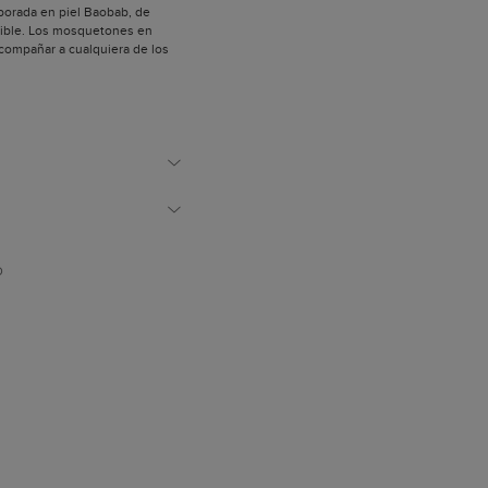
borada en piel Baobab, de
tible. Los mosquetones en
ompañar a cualquiera de los
 112 cm
ealizados artesanalmente.
 oro chiaro.
izadas para confeccionar
son de origen europeo.
paña.
D