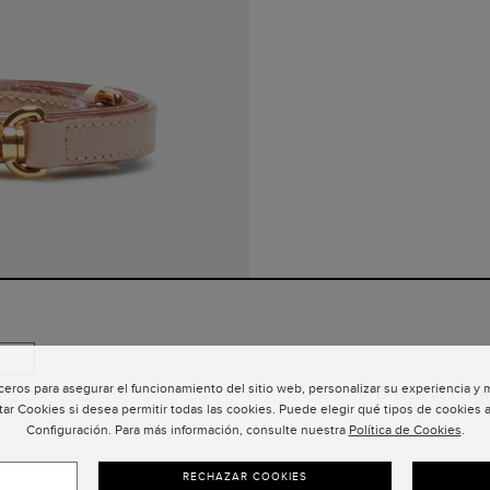
ceros para asegurar el funcionamiento del sitio web, personalizar su experiencia y
ATENCIÓN AL CLIEN
tar Cookies si desea permitir todas las cookies. Puede elegir qué tipos de cookies a
Configuración. Para más información, consulte nuestra
Política de Cookies
.
RECHAZAR COOKIES