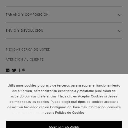
TAMAÑO Y COMPOSICIÓN
ENVÍO Y DEVOLUCIÓN
TIENDAS CERCA DE USTED
ATENCIÓN AL CLIENTE
Utilizamos cookies propias y de terceros para asegurar el funcionamiento
ATENCIÓN AL CLIENTE
del sitio web, personalizar su experiencia y mostrarle publicidad de
POLÍTICA DE PRIVACIDAD
acuerdo con sus preferencias. Haga clic en Aceptar Cookies si desea
permitir todas las cookies. Puede elegir qué tipos de cookies aceptar o
TÉRMINOS Y CONDICIONES DE USO
desactivar haciendo clic en Configuración. Para más información, consulte
nuestra
Política de Cookies
.
TÉRMINOS Y CONDICIONES DE VENTA
SUSCRIPCIÓN AL NEWSLETTER
ACEPTAR COOKIES