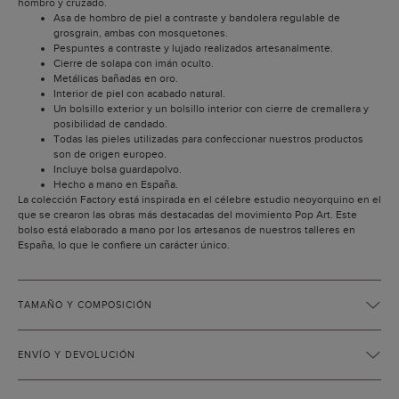
hombro y cruzado.
Asa de hombro de piel a contraste y bandolera regulable de
grosgrain, ambas con mosquetones.
Pespuntes a contraste y lujado realizados artesanalmente.
Cierre de solapa con imán oculto.
Metálicas bañadas en oro.
Interior de piel con acabado natural.
Un bolsillo exterior y un bolsillo interior con cierre de cremallera y
posibilidad de candado.
Todas las pieles utilizadas para confeccionar nuestros productos
son de origen europeo.
Incluye bolsa guardapolvo.
Hecho a mano en España.
La colección Factory está inspirada en el célebre estudio neoyorquino en el
que se crearon las obras más destacadas del movimiento Pop Art. Este
bolso está elaborado a mano por los artesanos de nuestros talleres en
España, lo que le confiere un carácter único.
TAMAÑO Y COMPOSICIÓN
ENVÍO Y DEVOLUCIÓN