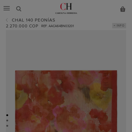
0
CHAL 140 PEONÍAS
2.270.000 COP
+ INFO
REF. AACA64BN03201
●
●
●