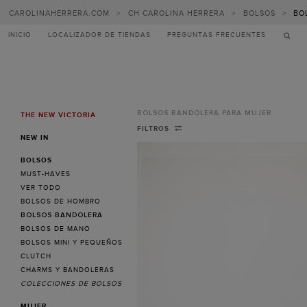
CAROLINAHERRERA.COM
>
CH CAROLINA HERRERA
>
BOLSOS
>
BO
INICIO
LOCALIZADOR DE TIENDAS
PREGUNTAS FRECUENTES
BOLSOS BANDOLERA PARA MUJER
THE NEW VICTORIA
MENU
Bolsos
FILTROS
NEW IN
bandolera
BOLSOS
para
MUST-HAVES
mujer
VER TODO
BOLSOS DE HOMBRO
-
BOLSOS BANDOLERA
CH
BOLSOS DE MANO
BOLSOS MINI Y PEQUEÑOS
Carolina
CLUTCH
Herrera
CHARMS Y BANDOLERAS
COLECCIONES DE BOLSOS
Chile
MUJER