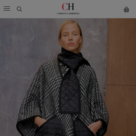
0
Carolina
Herrera