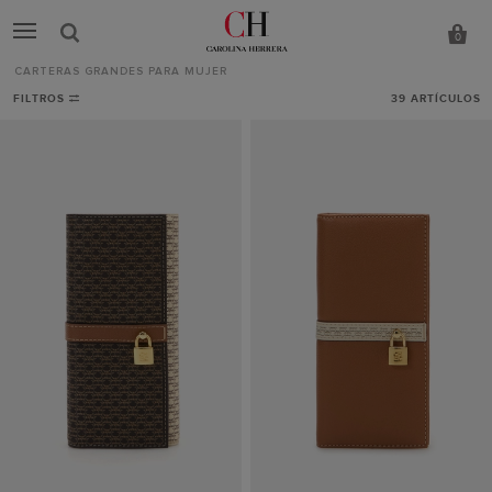
0
CARTERAS GRANDES PARA MUJER
Carteras
FILTROS
39
ARTÍCULOS
grandes
para
mujer
-
CH
Carolina
Herrera
España