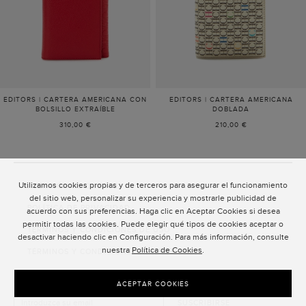
EDITORS | CARTERA AMERICANA CON
EDITORS | CARTERA AMERICANA
BOLSILLO EXTRAÍBLE
DOBLADA
310,00 €
210,00 €
Se
han
cargado
Utilizamos cookies propias y de terceros para asegurar el funcionamiento
ATENCIÓN AL CLIENTE
15
del sitio web, personalizar su experiencia y mostrarle publicidad de
artículos
POLÍTICA DE PRIVACIDAD
acuerdo con sus preferencias. Haga clic en Aceptar Cookies si desea
más.
permitir todas las cookies. Puede elegir qué tipos de cookies aceptar o
TÉRMINOS Y CONDICIONES DE USO
Mostrando
desactivar haciendo clic en Configuración. Para más información, consulte
30
nuestra
Política de Cookies
.
TÉRMINOS Y CONDICIONES DE VENTA
de
39.
SUSCRIPCIÓN AL NEWSLETTER
ACEPTAR COOKIES
SUSCRIBIRSE