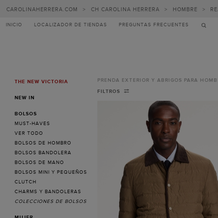
CAROLINAHERRERA.COM
>
CH CAROLINA HERRERA
>
HOMBRE
>
RE
INICIO
LOCALIZADOR DE TIENDAS
PREGUNTAS FRECUENTES
PRENDA EXTERIOR Y ABRIGOS PARA HOMB
THE NEW VICTORIA
MENU
Abrigos,
FILTROS
NEW IN
chaquetas
BOLSOS
y
MUST-HAVES
prenda
VER TODO
BOLSOS DE HOMBRO
exterior
BOLSOS BANDOLERA
para
BOLSOS DE MANO
BOLSOS MINI Y PEQUEÑOS
hombre
CLUTCH
-
CHARMS Y BANDOLERAS
COLECCIONES DE BOLSOS
CH
MUJER