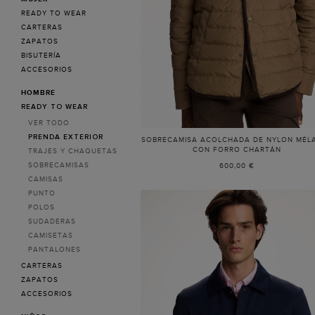
Carolina
READY TO WEAR
Herrera
CARTERAS
ZAPATOS
España
BISUTERÍA
ACCESORIOS
HOMBRE
READY TO WEAR
VER TODO
PRENDA EXTERIOR
SOBRECAMISA ACOLCHADA DE NYLON MÉL
CON FORRO CHARTÁN
TRAJES Y CHAQUETAS
SOBRECAMISAS
600,00 €
CAMISAS
PUNTO
POLOS
SUDADERAS
CAMISETAS
PANTALONES
CARTERAS
ZAPATOS
ACCESORIOS