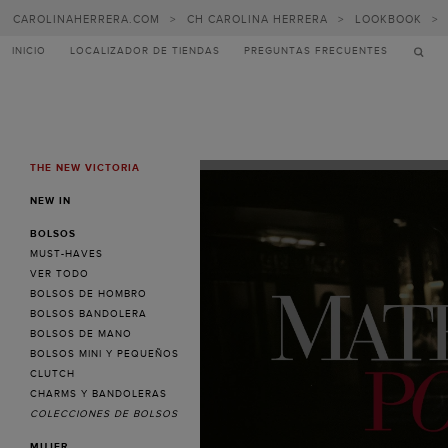
CAROLINAHERRERA.COM
>
CH CAROLINA HERRERA
>
LOOKBOOK
>
INICIO
LOCALIZADOR DE TIENDAS
PREGUNTAS FRECUENTES
THE NEW VICTORIA
MENU
NEW IN
BOLSOS
MUST-HAVES
VER TODO
BOLSOS DE HOMBRO
BOLSOS BANDOLERA
BOLSOS DE MANO
Pre-
BOLSOS MINI Y PEQUEÑOS
Fall
CLUTCH
CHARMS Y BANDOLERAS
preview
COLECCIONES DE BOLSOS
-
MUJER