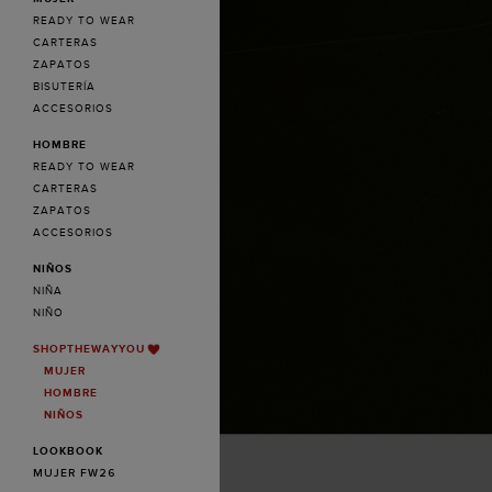
Mujer
READY TO WEAR
CARTERAS
FW26
ZAPATOS
de
BISUTERÍA
ACCESORIOS
Lookbook
-
HOMBRE
READY TO WEAR
CH
CARTERAS
Carolina
ZAPATOS
ACCESORIOS
Herrera
NIÑOS
España
NIÑA
NIÑO
SHOPTHEWAYYOU
MUJER
HOMBRE
NIÑOS
LOOKBOOK
MUJER FW26