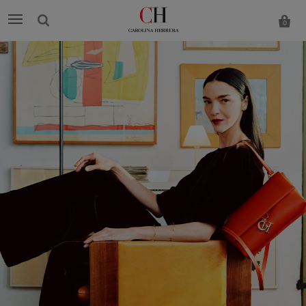
0
Carolina
Herrera