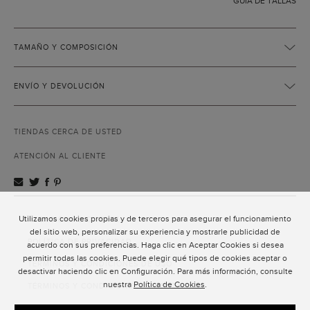
GUÍA DE TALLAS
TAMAÑO Y COMPOSICIÓN
ENVÍO Y DEVOLUCIÓN
TIENDAS CERCA DE USTED
ATENCIÓN AL CLIENTE
Utilizamos cookies propias y de terceros para asegurar el funcionamiento
ATENCIÓN AL CLIENTE
del sitio web, personalizar su experiencia y mostrarle publicidad de
POLÍTICA DE PRIVACIDAD
acuerdo con sus preferencias. Haga clic en Aceptar Cookies si desea
permitir todas las cookies. Puede elegir qué tipos de cookies aceptar o
TÉRMINOS Y CONDICIONES DE USO
desactivar haciendo clic en Configuración. Para más información, consulte
nuestra
Política de Cookies
.
TÉRMINOS Y CONDICIONES DE VENTA