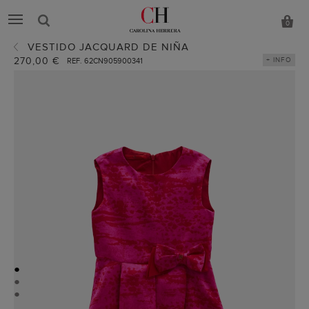
0
VESTIDO JACQUARD DE NIÑA
270,00 €
+ INFO
REF. 62CN905900341
●
●
●