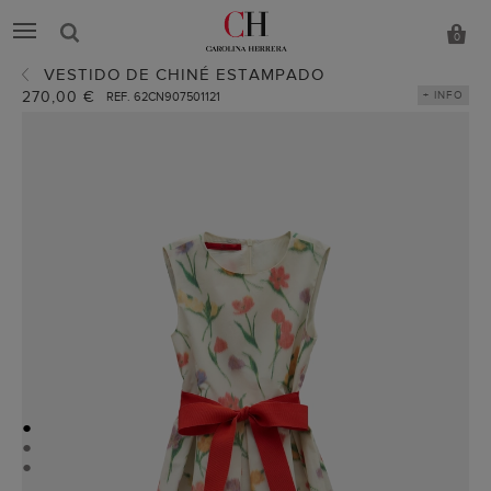
0
VESTIDO DE CHINÉ ESTAMPADO
270,00 €
+ INFO
REF. 62CN907501121
●
●
●