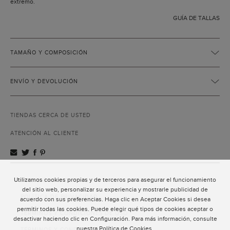
extremo.
GUÍA DE TALLAS
TAMAÑO Y COMPOSICIÓN
ENVÍO Y DEVOLUCIÓN
TIENDAS CERCA DE USTED
ATENCIÓN AL CLIENTE
Utilizamos cookies propias y de terceros para asegurar el funcionamiento
ATENCIÓN AL CLIENTE
del sitio web, personalizar su experiencia y mostrarle publicidad de
POLÍTICA DE PRIVACIDAD
acuerdo con sus preferencias. Haga clic en Aceptar Cookies si desea
permitir todas las cookies. Puede elegir qué tipos de cookies aceptar o
TÉRMINOS Y CONDICIONES DE USO
desactivar haciendo clic en Configuración. Para más información, consulte
nuestra
Política de Cookies
.
TÉRMINOS Y CONDICIONES DE VENTA