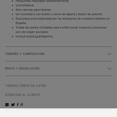
Pespuntes realizados artesanalmente.
Una billetera.
Seis ranuras para tarjetas.
Un monedero con fuelle y cierre de tapeta y botón de presión.
Esta pieza está elaborada por los artesanos de nuestros talleres en
España.
Todas las pieles utilizadas para confeccionar nuestros productos
son de origen europeo.
Incluye bolsa guardapolvo.
TAMAÑO Y COMPOSICIÓN
ENVÍO Y DEVOLUCIÓN
TIENDAS CERCA DE USTED
ATENCIÓN AL CLIENTE