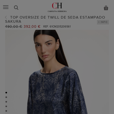
0
TOP OVERSIZE DE TWILL DE SEDA ESTAMPADO
SAKURA
+ INFO
Precio
490,00 €
Precio
392,00 €
REF. 61CM205206561
anterior:
actual:
●
●
●
●
●