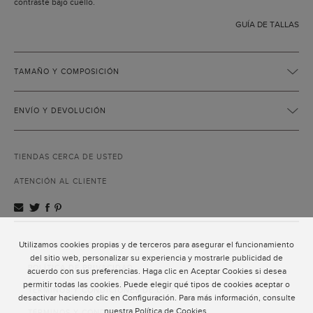
contraste bajo cuello.
GUÍA DE TALLAS
TAMAÑO Y COMPOSICIÓN
ENVÍO Y DEVOLUCIÓN
TIENDAS CERCA DE USTED
ATENCIÓN AL CLIENTE
Utilizamos cookies propias y de terceros para asegurar el funcionamiento
ATENCIÓN AL CLIENTE
del sitio web, personalizar su experiencia y mostrarle publicidad de
POLÍTICA DE PRIVACIDAD
acuerdo con sus preferencias. Haga clic en Aceptar Cookies si desea
permitir todas las cookies. Puede elegir qué tipos de cookies aceptar o
TÉRMINOS Y CONDICIONES DE USO
desactivar haciendo clic en Configuración. Para más información, consulte
nuestra
Política de Cookies
.
TÉRMINOS Y CONDICIONES DE VENTA