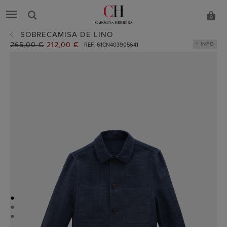
0
SOBRECAMISA DE LINO
Precio
265,00 €
Precio
212,00 €
+ INFO
REF. 61CN403905641
anterior:
actual:
●
●
●