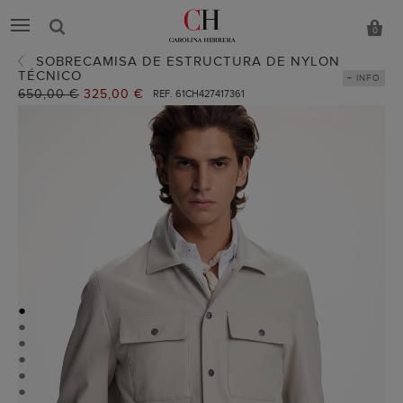
0
SOBRECAMISA DE ESTRUCTURA DE NYLON
TÉCNICO
+ INFO
Precio
650,00 €
Precio
325,00 €
REF. 61CH427417361
anterior:
actual:
●
●
●
●
●
●