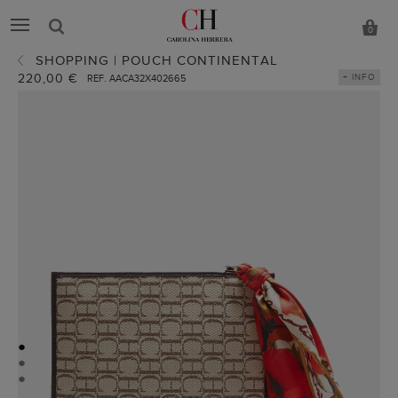
0
SHOPPING | POUCH CONTINENTAL
220,00 €
+ INFO
REF. AACA32X402665
●
●
●