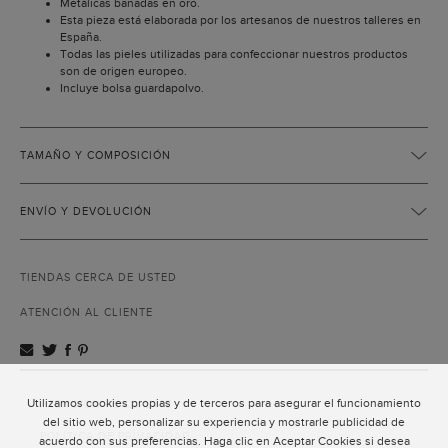
Metálicas bañadas en oro.
Esta pieza está elaborada por los artesanos de nuestros talleres en
España.
Todas las pieles utilizadas para confeccionar nuestros productos
son de origen europeo.
Incluye bolsa guardapolvo.
TAMAÑO Y COMPOSICIÓN
ENVÍO Y DEVOLUCIÓN
TIENDAS CERCA DE USTED
ATENCIÓN AL CLIENTE
Utilizamos cookies propias y de terceros para asegurar el funcionamiento
ATENCIÓN AL CLIENTE
del sitio web, personalizar su experiencia y mostrarle publicidad de
POLÍTICA DE PRIVACIDAD
acuerdo con sus preferencias. Haga clic en Aceptar Cookies si desea