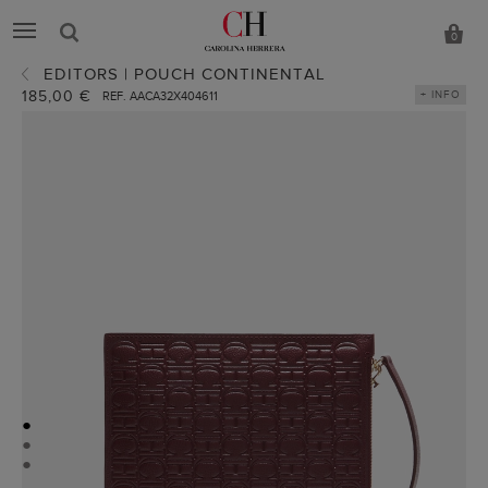
0
EDITORS | POUCH CONTINENTAL
185,00 €
+ INFO
REF. AACA32X404611
●
●
●