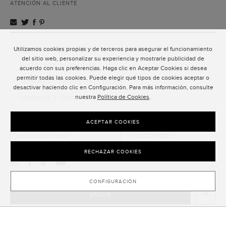
ATENCIÓN AL CLIENTE
Utilizamos cookies propias y de terceros para asegurar el funcionamiento
ATENCIÓN AL CLIENTE
del sitio web, personalizar su experiencia y mostrarle publicidad de
POLÍTICA DE PRIVACIDAD
acuerdo con sus preferencias. Haga clic en Aceptar Cookies si desea
permitir todas las cookies. Puede elegir qué tipos de cookies aceptar o
TÉRMINOS Y CONDICIONES DE USO
desactivar haciendo clic en Configuración. Para más información, consulte
nuestra
Política de Cookies
.
TÉRMINOS Y CONDICIONES DE VENTA
SUSCRIPCIÓN AL NEWSLETTER
ACEPTAR COOKIES
SUSCRIBIRSE
RECHAZAR COOKIES
CONFIGURACIÓN
AÑADIR
CLOSE