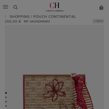
0
SHOPPING | POUCH CONTINENTAL
250,00 €
+ INFO
REF. AACA32X408312
●
●
●
●