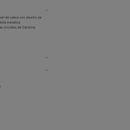
piel de cabra con diseño de
billa metálica.
las iniciales de Carolina
polvo.
D