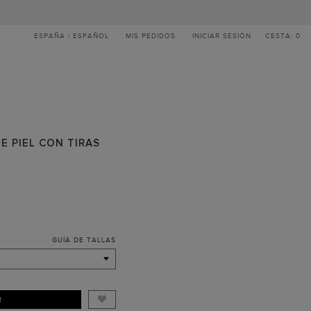
ESPAÑA | ESPAÑOL
MIS PEDIDOS
INICIAR SESIÓN
CESTA: 0
E PIEL CON TIRAS
GUÍA DE TALLAS
R