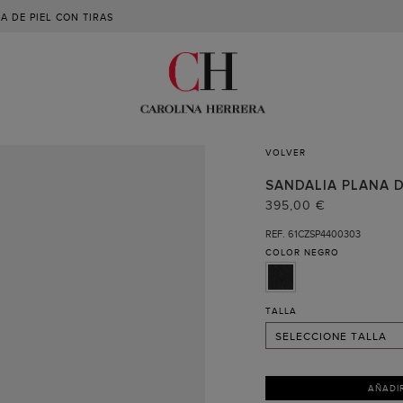
A DE PIEL CON TIRAS
VOLVER
35
36 (RECIBIR AVISO )
SANDALIA PLANA D
395,00 €
37
REF. 61CZSP4400303
38 (RECIBIR AVISO )
COLOR
NEGRO
39
40
TALLA
41
SELECCIONE TALLA
AÑADI