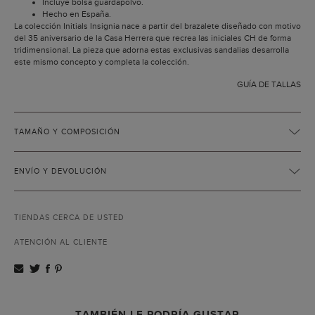
Incluye bolsa guardapolvo.
Hecho en España.
La colección Initials Insignia nace a partir del brazalete diseñado con motivo
del 35 aniversario de la Casa Herrera que recrea las iniciales CH de forma
tridimensional. La pieza que adorna estas exclusivas sandalias desarrolla
este mismo concepto y completa la colección.
GUÍA DE TALLAS
TAMAÑO Y COMPOSICIÓN
ENVÍO Y DEVOLUCIÓN
TIENDAS CERCA DE USTED
ATENCIÓN AL CLIENTE
TAMBIÉN LE PODRÍA GUSTAR