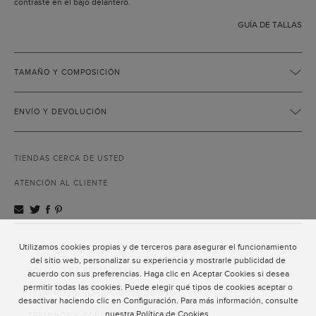
contraste en el bajo delantero.
GUÍA DE TALLAS
TAMAÑO Y COMPOSICIÓN
ENVÍO Y DEVOLUCIÓN
TIENDAS CERCA DE USTED
ATENCIÓN AL CLIENTE
Utilizamos cookies propias y de terceros para asegurar el funcionamiento
ATENCIÓN AL CLIENTE
del sitio web, personalizar su experiencia y mostrarle publicidad de
POLÍTICA DE PRIVACIDAD
acuerdo con sus preferencias. Haga clic en Aceptar Cookies si desea
permitir todas las cookies. Puede elegir qué tipos de cookies aceptar o
TÉRMINOS Y CONDICIONES DE USO
desactivar haciendo clic en Configuración. Para más información, consulte
nuestra
Política de Cookies
.
TÉRMINOS Y CONDICIONES DE VENTA