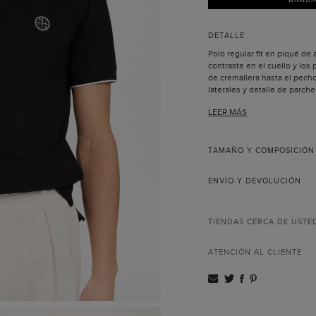
DETALLE
Polo regular fit en piqué de 
contraste en el cuello y los
de cremallera hasta el pech
laterales y detalle de parch
Carolina 2020 en el pecho.
LEER MÁS
El modelo lleva la talla M y 
TAMAÑO Y COMPOSICIÓN
ENVÍO Y DEVOLUCIÓN
TIENDAS CERCA DE USTE
ATENCIÓN AL CLIENTE