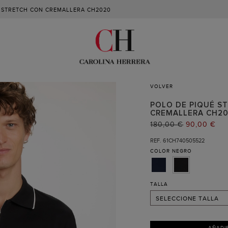
E STRETCH CON CREMALLERA CH2020
VOLVER
POLO DE PIQUÉ S
CREMALLERA CH2
S
PRECIO
180,00 €
PRECIO
90,00 €
ANTERIOR:
ACTUAL:
M
REF. 61CH740505522
COLOR
NEGRO
L
XL
XXL
TALLA
SELECCIONE TALLA
AÑADI