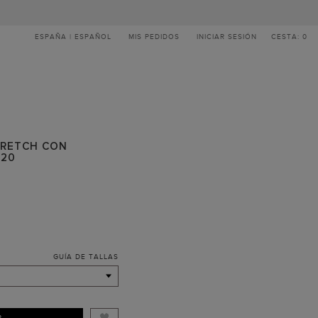
ESPAÑA | ESPAÑOL
MIS PEDIDOS
INICIAR SESIÓN
CESTA: 0
TRETCH CON
020
GUÍA DE TALLAS
R