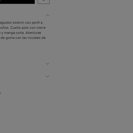
algodón stretch con perfil a
 puños. Cuello polo con cierre
o y manga corta. Aberturas
e de goma con las iniciales de
mide 1,89 m.
D