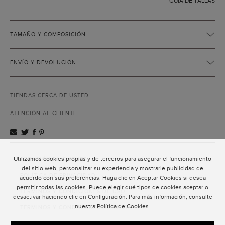
GUÍA DE TALLAS
TAMAÑO Y COMPOSICIÓN
ENVÍO Y DEVOLUCIÓN
TIENDAS CERCA DE USTED
ATENCIÓN AL CLIENTE
Utilizamos cookies propias y de terceros para asegurar el funcionamiento
ATENCIÓN AL CLIENTE
del sitio web, personalizar su experiencia y mostrarle publicidad de
POLÍTICA DE PRIVACIDAD
acuerdo con sus preferencias. Haga clic en Aceptar Cookies si desea
permitir todas las cookies. Puede elegir qué tipos de cookies aceptar o
TÉRMINOS Y CONDICIONES DE USO
desactivar haciendo clic en Configuración. Para más información, consulte
nuestra
Política de Cookies
.
TÉRMINOS Y CONDICIONES DE VENTA