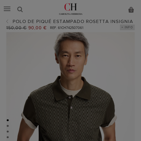
0
POLO DE PIQUÉ ESTAMPADO ROSETTA INSIGNIA
Precio
150,00 €
Precio
90,00 €
+ INFO
REF. 61CH742507061
anterior:
actual:
●
●
●
●