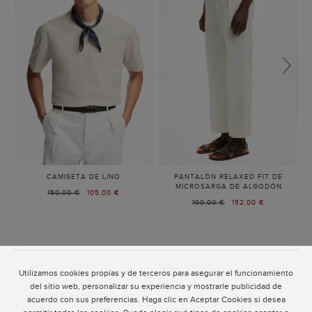
CAMISETA DE LINO
-
PANTALÓN RELAXED FIT DE
PIEDRA
MICROSARGA DE ALGODÓN
-
PRECIO
150,00 €
PRECIO
105,00 €
BLANC
PRECIO
190,00 €
PRECIO
152,00 €
ANTERIOR:
ACTUAL:
ANTERIOR:
ACTUAL:
Utilizamos cookies propias y de terceros para asegurar el funcionamiento
ATENCIÓN AL CLIENTE
del sitio web, personalizar su experiencia y mostrarle publicidad de
POLÍTICA DE PRIVACIDAD
acuerdo con sus preferencias. Haga clic en Aceptar Cookies si desea