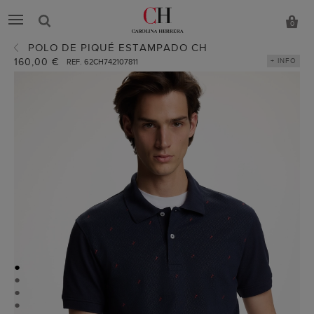
0
POLO DE PIQUÉ ESTAMPADO CH
160,00 €
+ INFO
REF. 62CH742107811
●
●
●
●