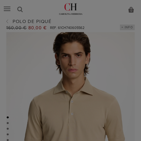
0
POLO DE PIQUÉ
Precio
160,00 €
Precio
80,00 €
+ INFO
REF. 61CH740605562
anterior:
actual:
●
●
●
●
●