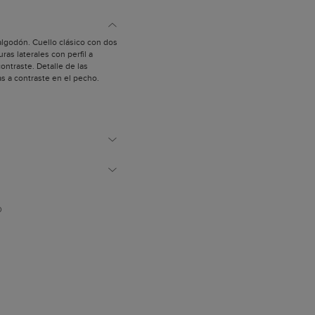
 algodón. Cuello clásico con dos
ras laterales con perfil a
ontraste. Detalle de las
as a contraste en el pecho.
mide 1,89 m.
D