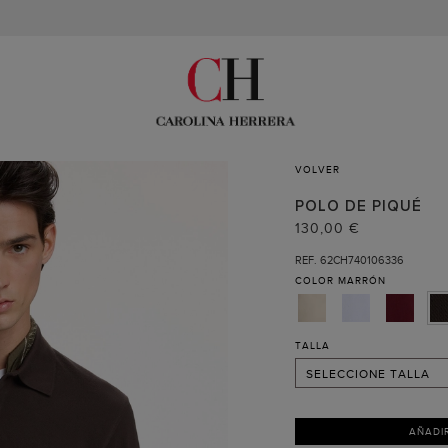
VOLVER
POLO DE PIQUÉ
S
130,00 €
M
REF. 62CH740106336
COLOR
MARRÓN
L
XL
XXL
TALLA
SELECCIONE TALLA
AÑADI