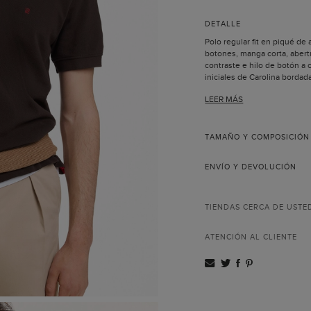
DETALLE
Polo regular fit en piqué de
botones, manga corta, abertu
contraste e hilo de botón a c
iniciales de Carolina bordad
El modelo lleva la talla M y 
LEER MÁS
TAMAÑO Y COMPOSICIÓN
ENVÍO Y DEVOLUCIÓN
TIENDAS CERCA DE USTE
ATENCIÓN AL CLIENTE