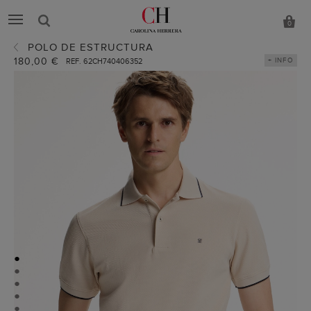
0
POLO DE ESTRUCTURA
180,00 €
+ INFO
REF. 62CH740406352
●
●
●
●
●