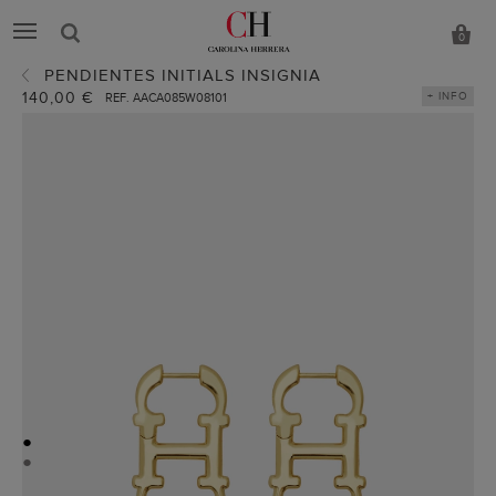
0
PENDIENTES INITIALS INSIGNIA
140,00 €
+ INFO
REF. AACA085W08101
●
●