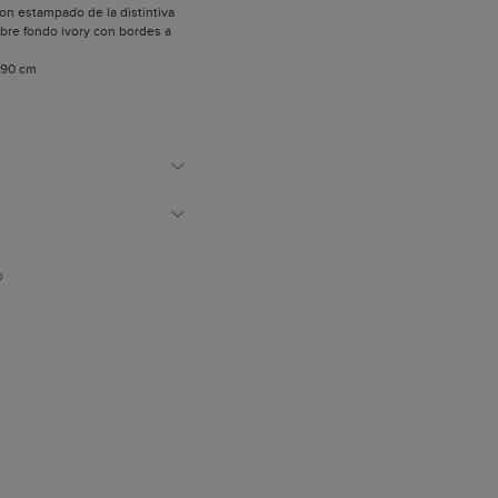
n estampado de la distintiva
sobre fondo ivory con bordes a
 90 cm
mano.
D