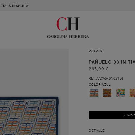
TIALS INSIGNIA
VOLVER
PAÑUELO 90 INITI
265,00 €
REF. AACA646N02954
COLOR
AZUL
AÑADI
DETALLE