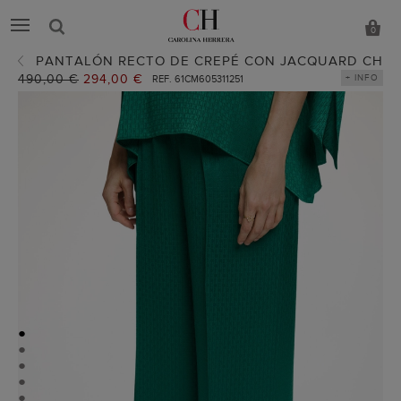
0
PANTALÓN RECTO DE CREPÉ CON JACQUARD CH
Precio
490,00 €
Precio
294,00 €
+ INFO
REF. 61CM605311251
anterior:
actual:
●
●
●
●
●