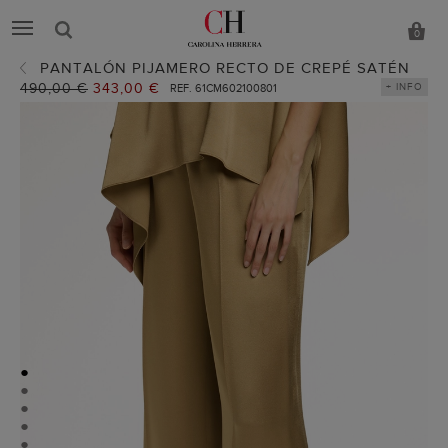
0
PANTALÓN PIJAMERO RECTO DE CREPÉ SATÉN
Precio
490,00 €
Precio
343,00 €
+ INFO
REF. 61CM602100801
anterior:
actual:
●
●
●
●
●