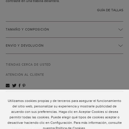
contraste en una trabilla delantera.
GUÍA DE TALLAS
TAMAÑO Y COMPOSICIÓN
ENVÍO Y DEVOLUCIÓN
TIENDAS CERCA DE USTED
ATENCIÓN AL CLIENTE
Utilizamos cookies propias y de terceros para asegurar el funcionamiento
ATENCIÓN AL CLIENTE
del sitio web, personalizar su experiencia y mostrarle publicidad de
POLÍTICA DE PRIVACIDAD
acuerdo con sus preferencias. Haga clic en Aceptar Cookies si desea
permitir todas las cookies. Puede elegir qué tipos de cookies aceptar o
TÉRMINOS Y CONDICIONES DE USO
desactivar haciendo clic en Configuración. Para más información, consulte
nuestra
Política de Cookies
.
TÉRMINOS Y CONDICIONES DE VENTA