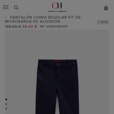
0
PANTALÓN CHINO REGULAR FIT DE
MICROSARGA DE ALGODÓN
+ INFO
Precio
135,00 €
Precio
68,00 €
REF. 61CN602500091
anterior:
actual:
●
●
●