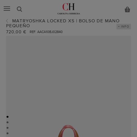
0
MATRYOSHKA LOCKED XS | BOLSO DE MANO
PEQUEÑO
+ INFO
720,00 €
REF. AACA10BJ02840
●
●
●
●