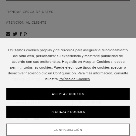
TIENDAS CERCA DE USTED
ATENCIÓN AL CLIENTE
Utilizamos cookies propias y de terceros para asegurar el funcionamiento
ATENCIÓN AL CLIENTE
del sitio web, personalizar su experiencia y mostrarle publicidad de
POLÍTICA DE PRIVACIDAD
acuerdo con sus preferencias. Haga clic en Aceptar Cookies si desea
permitir todas las cookies. Puede elegir qué tipos de cookies aceptar o
TÉRMINOS Y CONDICIONES DE USO
desactivar haciendo clic en Configuración. Para más información, consulte
nuestra
Política de Cookies
.
TÉRMINOS Y CONDICIONES DE VENTA
SUSCRIPCIÓN AL NEWSLETTER
ACEPTAR COOKIES
SUSCRIBIRSE
RECHAZAR COOKIES
CONFIGURACIÓN