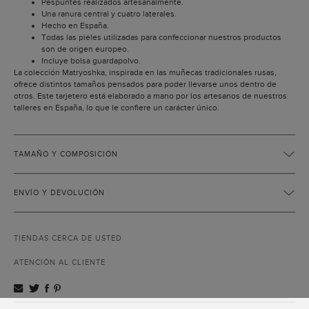
Pespuntes realizados artesanalmente.
Una ranura central y cuatro laterales.
Hecho en España.
Todas las pieles utilizadas para confeccionar nuestros productos
son de origen europeo.
Incluye bolsa guardapolvo.
La colección Matryoshka, inspirada en las muñecas tradicionales rusas,
ofrece distintos tamaños pensados para poder llevarse unos dentro de
otros. Este tarjetero está elaborado a mano por los artesanos de nuestros
talleres en España, lo que le confiere un carácter único.
TAMAÑO Y COMPOSICIÓN
ENVÍO Y DEVOLUCIÓN
TIENDAS CERCA DE USTED
ATENCIÓN AL CLIENTE