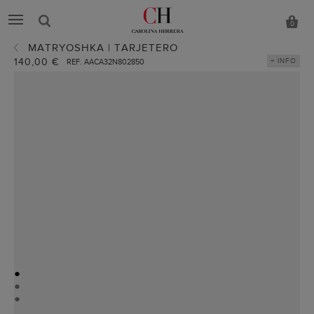
0
MATRYOSHKA | TARJETERO
140,00 €
+ INFO
REF. AACA32N802850
●
●
●