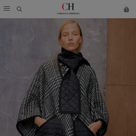
0
Carolina
Herrera