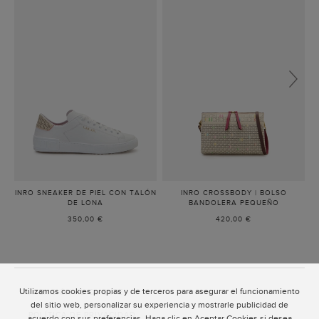
INRO SNEAKER DE PIEL CON TALÓN
INRO CROSSBODY | BOLSO
DE LONA
-
BANDOLERA PEQUEÑO
-
BLANCO
BEIGE
350,00 €
420,00 €
Utilizamos cookies propias y de terceros para asegurar el funcionamiento
ATENCIÓN AL CLIENTE
del sitio web, personalizar su experiencia y mostrarle publicidad de
POLÍTICA DE PRIVACIDAD
acuerdo con sus preferencias. Haga clic en Aceptar Cookies si desea