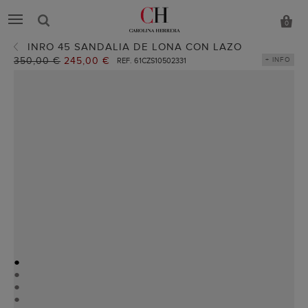
0
INRO 45 SANDALIA DE LONA CON LAZO
Precio
350,00 €
Precio
245,00 €
+ INFO
REF. 61CZS10502331
anterior:
actual:
●
●
●
●