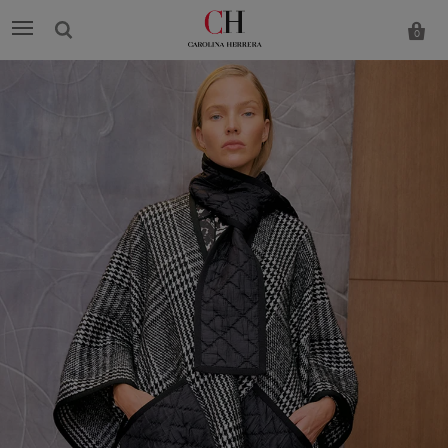
0
Carolina
Herrera